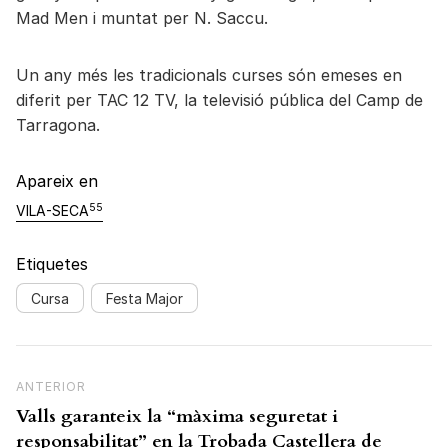
Mad Men i muntat per N. Saccu.
Un any més les tradicionals curses són emeses en
diferit per TAC 12 TV, la televisió pública del Camp de
Tarragona.
Apareix en
55
VILA-SECA
Etiquetes
Cursa
Festa Major
Navegació d'entrades
Previous Post
ANTERIOR
Valls garanteix la “màxima seguretat i
responsabilitat” en la Trobada Castellera de