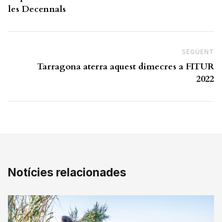
les Decennals
SEGÜENT
N
Tarragona aterra aquest dimecres a FITUR
2022
Notícies relacionades