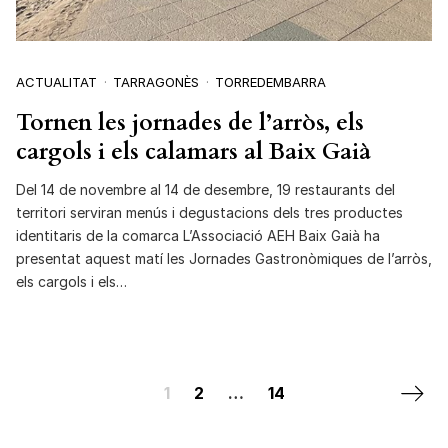
ACTUALITAT
TARRAGONÈS
TORREDEMBARRA
Tornen les jornades de l’arròs, els
cargols i els calamars al Baix Gaià
Del 14 de novembre al 14 de desembre, 19 restaurants del
territori serviran menús i degustacions dels tres productes
identitaris de la comarca L’Associació AEH Baix Gaià ha
presentat aquest matí les Jornades Gastronòmiques de l’arròs,
els cargols i els…
Posts navigation
Next 
1
2
…
14