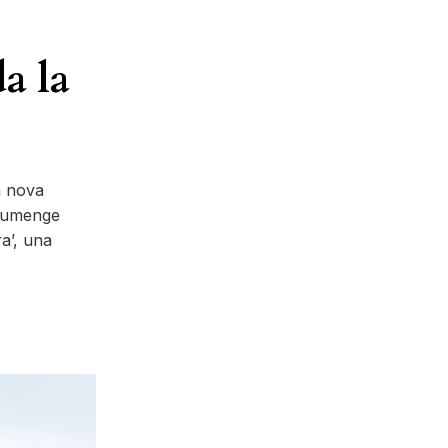
a la
a nova
diumenge
a’, una