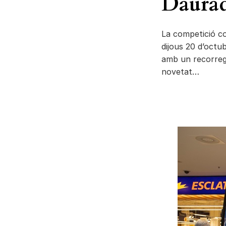
Daura
La competició c
dijous 20 d’oct
amb un recorregu
novetat…