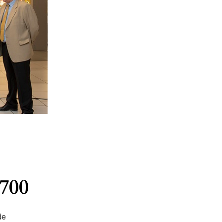
700
de