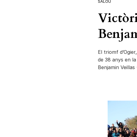
SALOU
Victòr
Benjam
El triomf d’Ogie
de 38 anys en la
Benjamin Veillas