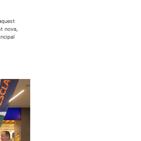
aquest
nt nova,
ncipal