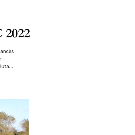
 2022
francès
r –
oluta…