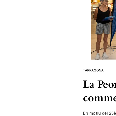
TARRAGONA
La Peo
commem
En motiu del 25è 