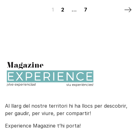
Posts navigation
Next 
1
2
…
7
Al llarg del nostre territori hi ha llocs per descobrir,
per gaudir, per viure, per compartir!
Experience Magazine t’hi porta!