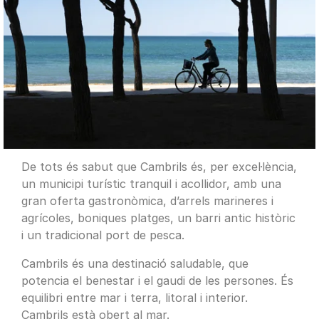
De tots és sabut que Cambrils és, per excel·lència,
un municipi turístic tranquil i acollidor, amb una
gran oferta gastronòmica, d’arrels marineres i
agrícoles, boniques platges, un barri antic històric
i un tradicional port de pesca.
Cambrils és una destinació saludable, que
potencia el benestar i el gaudi de les persones. És
equilibri entre mar i terra, litoral i interior.
Cambrils està obert al mar.