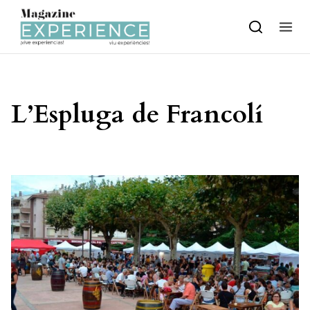
Skip to content
L’Espluga de Francolí