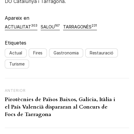
DO Catalunya i Tarragona.
Apareix en
303
167
231
ACTUALITAT
SALOU
TARRAGONÈS
Etiquetes
Actual
Fires
Gastronomia
Restauració
Turisme
Navegació d'entrades
Previous Post
ANTERIOR
Pirotècnies de Països Baixos, Galícia, Itàlia i
el País Valencià dispararan al Concurs de
Focs de Tarragona