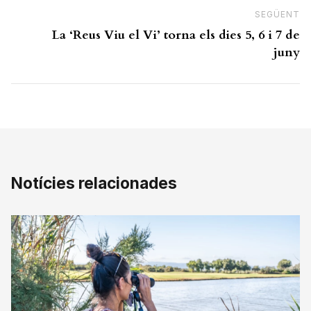
SEGÜENT
N
La ‘Reus Viu el Vi’ torna els dies 5, 6 i 7 de
juny
Notícies relacionades