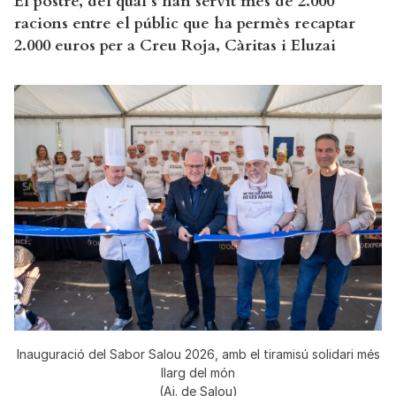
El postre, del qual s’han servit més de 2.000
racions entre el públic que ha permès recaptar
2.000 euros per a Creu Roja, Càritas i Eluzai
Inauguració del Sabor Salou 2026, amb el tiramisú solidari més
llarg del món
(Aj. de Salou)