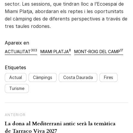
sector. Les sessions, que tindran lloc a l’Ecoespai de
Miami Platja, abordaran els reptes i les oportunitats
del càmping des de diferents perspectives a través de
tres taules rodones.
Apareix en
303
8
17
ACTUALITAT
MIAMI PLATJA
MONT-ROIG DEL CAMP
Etiquetes
Actual
Càmpings
Costa Daurada
Fires
Turisme
Navegació d'entrades
Previous Post
ANTERIOR
La dona al Mediterrani antic serà la temàtica
de Tarraco Viva 2027