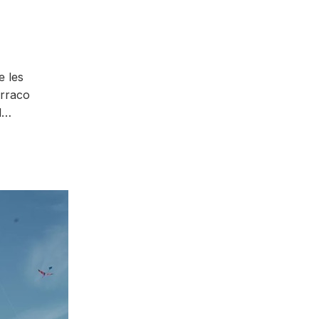
e les
arraco
el…