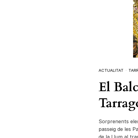
ACTUALITAT
TAR
El Balc
Tarrag
Sorprenents elem
passeig de les P
de la Llum al tr