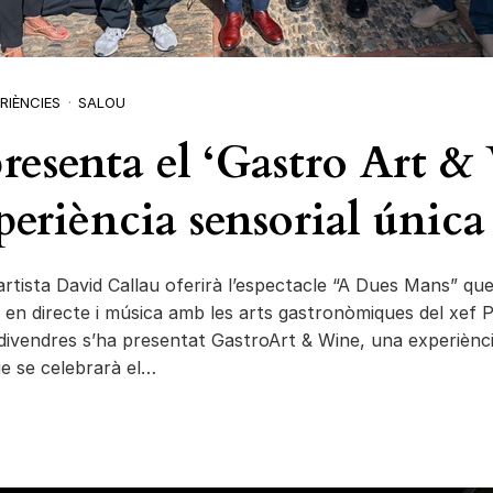
RIÈNCIES
SALOU
presenta el ‘Gastro Art &
periència sensorial única
’artista David Callau oferirà l’espectacle “A Dues Mans” qu
 en directe i música amb les arts gastronòmiques del xef 
ivendres s’ha presentat GastroArt & Wine, una experiènc
e se celebrarà el…