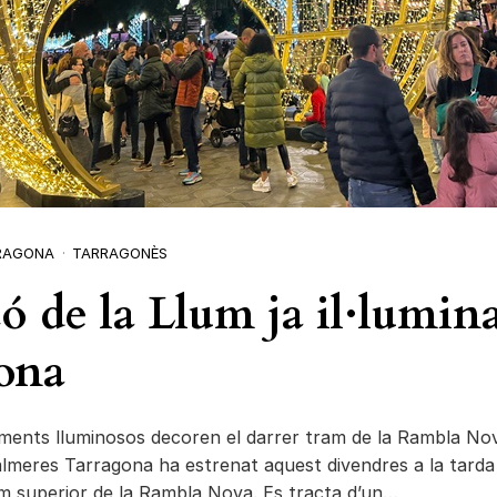
RAGONA
TARRAGONÈS
ó de la Llum ja il·lumin
ona
ents lluminosos decoren el darrer tram de la Rambla Nova
almeres Tarragona ha estrenat aquest divendres a la tarda
am superior de la Rambla Nova. Es tracta d’un…