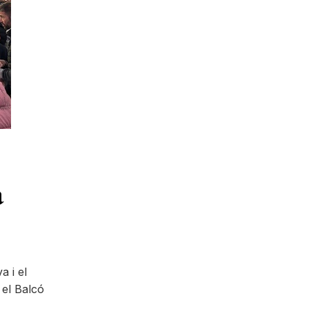
a
 i el
 el Balcó