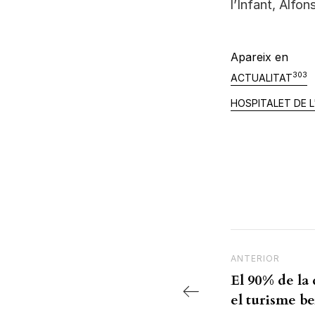
l’Infant, Alfon
Apareix en
303
ACTUALITAT
HOSPITALET DE L
Navegac
Previous Post
ANTERIOR
El 90% de la
el turisme be