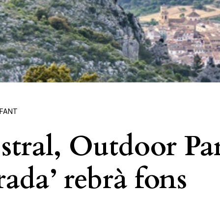
NFANT
stral, Outdoor Pa
ada’ rebrà fons