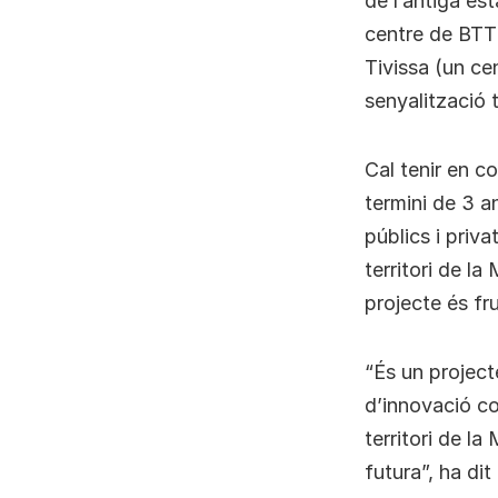
de l’antiga es
centre de BTT 
Tivissa (un ce
senyalització tu
Cal tenir en c
termini de 3 a
públics i priva
territori de la
projecte és fru
“És un project
d’innovació co
territori de la
futura”, ha dit