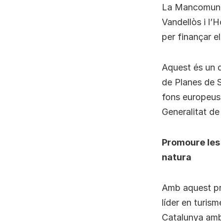
La Mancomunita
Vandellòs i l’
per finançar e
Aquest és un d
de Planes de S
fons europeus
Generalitat de
Promoure les 
natura
Amb aquest pro
líder en turism
Catalunya amb 