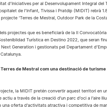
t d’Iniciatives per al Desenvolupament Integral del T
Hospitalet de l’Infant, Tivissa i Pratdip (MIDIT) rebrà 
l projecte ‘Terres de Mestral, Outdoor Park de la Cost
els projectes que es beneficiarà de la II Convocatòria
osteniblidad Turística en Destino 2022, que seran fin
 Next Generation i gestionats pel Departament d’Empr
 Catalunya.
Terres de Mestral com una destinació de turisme a
jecte, la MIDIT pretén convertir aquest territori en u
e actiu a través de la creació d’un parc d’oci a l’aire lli
una oferta d’activitats atractiva i competitiva de mar 