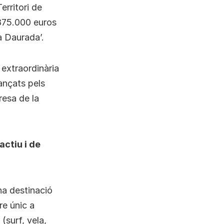
erritori de
1.875.000 euros
a Daurada’.
 extraordinària
ançats pels
esa de la
ctiu i de
na destinació
ure únic a
(surf, vela,