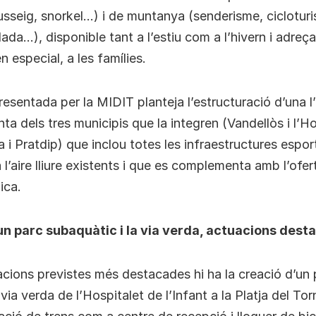
usseig, snorkel…) i de muntanya (senderisme, cicloturi
lada…), disponible tant a l’estiu com a l’hivern i adreç
n especial, a les famílies.
esentada per la MIDIT planteja l’estructuració d’una l
nta dels tres municipis que la integren (Vandellòs i l’H
sa i Pratdip) que inclou totes les infraestructures espor
 l’aire lliure existents i que es complementa amb l’ofert
ica.
un parc subaquàtic i la via verda, actuacions des
acions previstes més destacades hi ha la creació d’un 
via verda de l’Hospitalet de l’Infant a la Platja del Tor