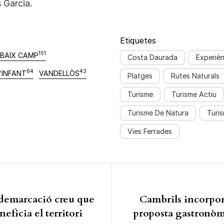
s Garcia.
Etiquetes
151
BAIX CAMP
Costa Daurada
Experièn
64
43
'INFANT
VANDELLÒS
Platges
Rutes Naturals
Turisme
Turisme Actiu
Turisme De Natura
Turi
Vies Ferrades
ió d'entrades
 demarcació creu que
Cambrils incorpo
neficia el territori
proposta gastronòmi