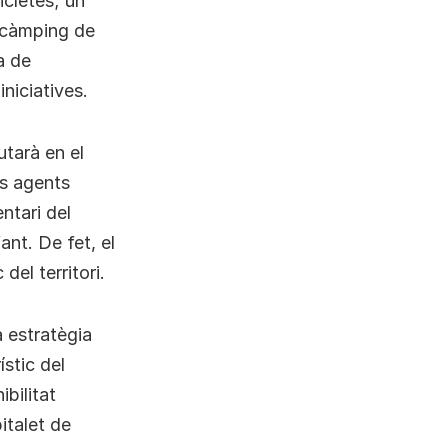
icletes; un
l càmping de
a de
iniciatives.
utarà en el
ls agents
entari del
fant. De fet, el
del territori.
a estratègia
stic del
ibilitat
italet de