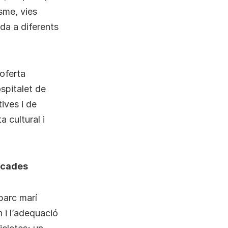
sme, vies
ada a diferents
’oferta
ospitalet de
tives i de
a cultural i
tacades
parc marí
n i l’adequació