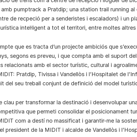
tació de trens com a centre de recepció i lloguer de bic
amb pumptrack a Pratdip; una station trail running a
ntre de recpeció per a senderistes i escaladors) i un pl
rística intel·ligent a tot el territori, entre moltes altres 
ompte que es tracta d’un projecte ambiciós que s’exec
nys, segons es preveu, i que compta amb el suport de
ts relacionats amb el sector turístic, cultural i agroalim
 MIDIT: Pratdip, Tivissa i Vandellòs i l’Hospitalet de l’In
it del seu treball conjunt de definició del model turístic 
e clau per transformar la destinació i desenvolupar un
mpetitiva que permeti consolidar el posicionament turí
 MIDIT com a destí no massificat i garantir-me la sosten
 el president de la MIDIT i alcalde de Vandellòs i l’Hosp