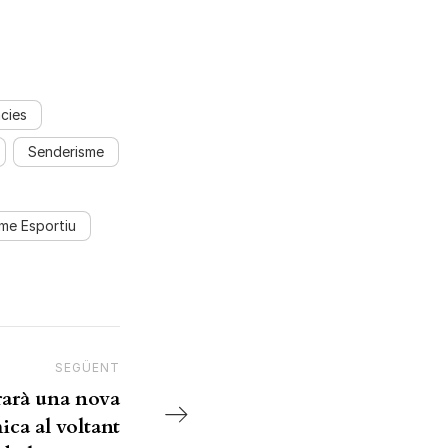
cies
Senderisme
sme Esportiu
SEGÜENT
Next Post
rarà una nova
ca al voltant