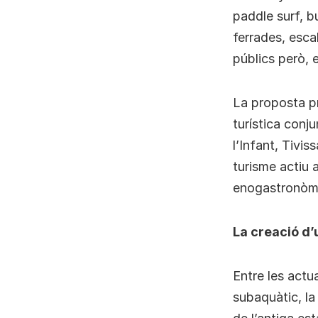
paddle surf, b
ferrades, esca
públics però, e
La proposta pr
turística conju
l’Infant, Tivis
turisme actiu a
enogastronòm
La creació d’
Entre les actu
subaquàtic, la 