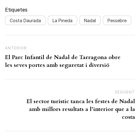
Etiquetes
Costa Daurada
La Pineda
Nadal
Pessebre
Navegació d'entrades
Previous Post
ANTERIOR
El Parc Infantil de Nadal de Tarragona obre
les seves portes amb seguretat i diversió
SEGÜENT
N
El sector turístic tanca les festes de Nadal
amb millors resultats a l’interior que a la
costa