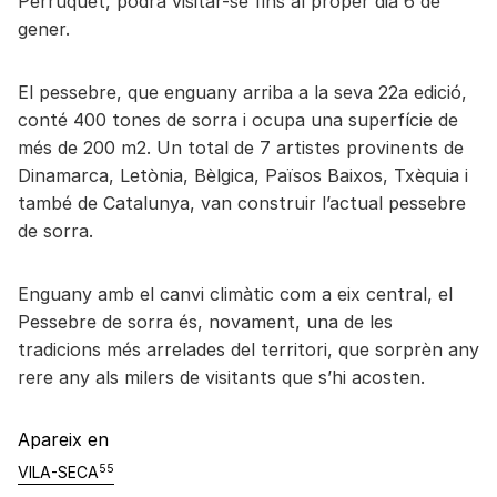
Perruquet, podrà visitar-se fins al proper dia 6 de
gener.
El pessebre, que enguany arriba a la seva 22a edició,
conté 400 tones de sorra i ocupa una superfície de
més de 200 m2. Un total de 7 artistes provinents de
Dinamarca, Letònia, Bèlgica, Països Baixos, Txèquia i
també de Catalunya, van construir l’actual pessebre
de sorra.
Enguany amb el canvi climàtic com a eix central, el
Pessebre de sorra és, novament, una de les
tradicions més arrelades del territori, que sorprèn any
rere any als milers de visitants que s’hi acosten.
Apareix en
55
VILA-SECA