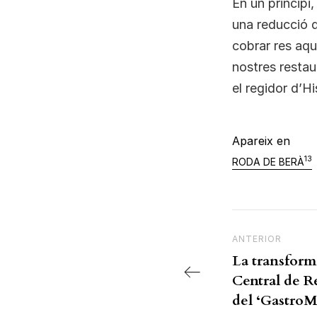
En un principi
una reducció d
cobrar res aqu
nostres restau
el regidor d’H
Apareix en
13
RODA DE BERÀ
Navegac
Previous Post
ANTERIOR
La transform
Central de R
del ‘GastroM