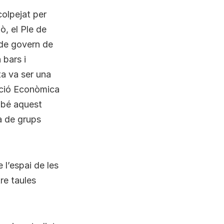
colpejat per
ò, el Ple de
 de govern de
 bars i
ta va ser una
vació Econòmica
mbé aquest
a de grups
 l’espai de les
re taules