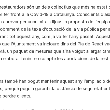
i restauradors són un dels col·lectius que més ha estat 
r fer front a la Covid-19 a Catalunya. Conscients d’aix
a aprovar per unanimitat dijous la proposta de l’equip
obrament de la taxa d’ocupació de la via pública per a
rant tot aquest any, com ja va fer l’any passat. Aques
 que l’Ajuntament va incloure dins del Pla de Reacti
rà, un paquet de mesures que s’ha volgut allargar ta
va elaborar tenint en compte les aportacions de la rest
rs també han pogut mantenir aquest any l’ampliació de
s, perquè puguin garantir la distància de seguretat ent
 perdre clients.