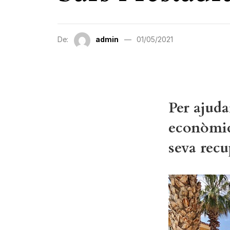
De:
admin
01/05/2021
Per ajudar
econòmica
seva recu