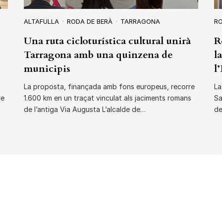
ALTAFULLA
RODA DE BERÀ
TARRAGONA
RO
Una ruta cicloturística cultural unirà
R
Tarragona amb una quinzena de
l
municipis
l
La proposta, finançada amb fons europeus, recorre
La
re
1.600 km en un traçat vinculat als jaciments romans
Sa
de l’antiga Via Augusta L’alcalde de…
d