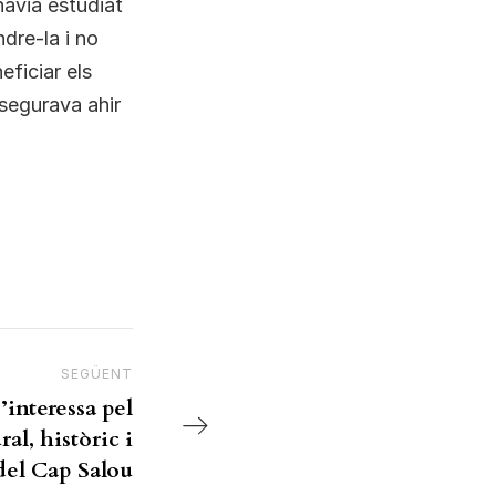
havia estudiat
dre-la i no
ficiar els
ssegurava ahir
SEGÜENT
Next Post
’interessa pel
al, històric i
 del Cap Salou