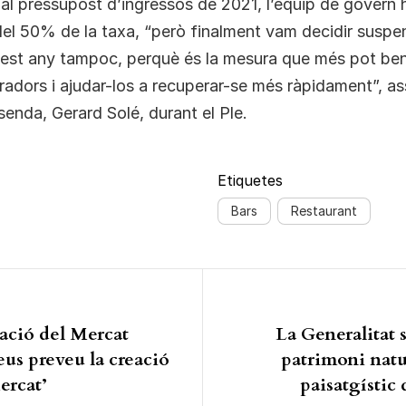
, al pressupost d’ingressos de 2021, l’equip de govern 
el 50% de la taxa, “però finalment vam decidir suspen
est any tampoc, perquè és la mesura que més pot bene
radors i ajudar-los a recuperar-se més ràpidament”, a
isenda, Gerard Solé, durant el Ple.
Etiquetes
Bars
Restaurant
ió d'entrades
ació del Mercat
La Generalitat s
eus preveu la creació
patrimoni natur
ercat’
paisatgístic