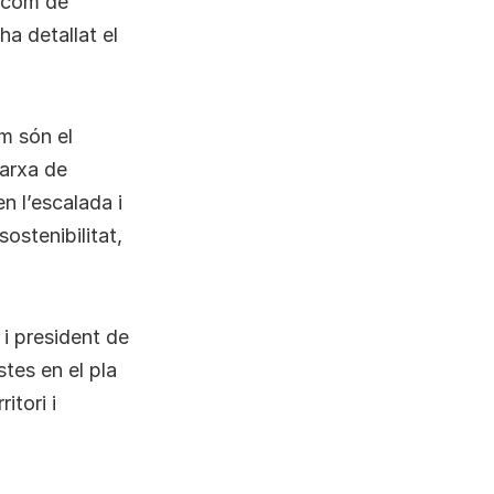
r com de
a detallat el
om són el
xarxa de
n l’escalada i
sostenibilitat,
 i president de
stes en el pla
itori i