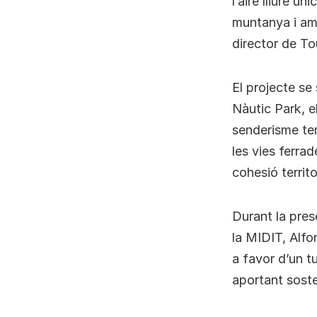
l’aire lliure 
muntanya i amb
director de Tou
El projecte se
Nàutic Park, el
senderisme tem
les vies ferrad
cohesió territo
Durant la prese
la MIDIT, Alfo
a favor d’un tu
aportant soste