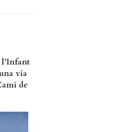
 l’Infant
una via
 Camí de