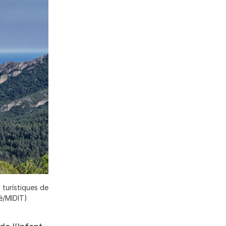
 turístiques de
é/MIDIT)