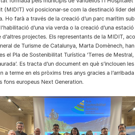
t formada pels municipis de Vandellòs i l’Hospitalet d
dit (MIDIT) vol posicionar-se com la destinació líder de
. Ho farà a través de la creació d’un parc marítim su
l’habilitació d’una via verda o la creació d’una estació 
e d’altres projectes. Els representants de la MIDIT, 
general de Turisme de Catalunya, Marta Domènech, han
s el Pla de Sostenibilitat Turística ‘Terres de Mestral
urada’. Es tracta d’un document en què s’inclouen les
n a terme en els pròxims tres anys gracies a l’arribad
ls fons europeus Next Generation.