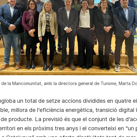
s de la Mancomunitat, amb la directora general de Turisme, Marta 
engloba un total de setze accions dividides en quatre ei
ble, millora de l’eficiència energètica, transició digital i
 de producte. La previsió és que el conjunt de les d’ac
erritori en els pròxims tres anys i el converteixi en “un 