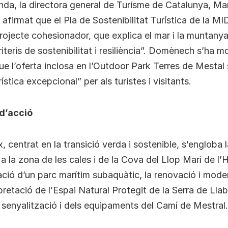
nda, la directora general de Turisme de Catalunya, Ma
firmat que el Pla de Sostenibilitat Turística de la MI
ojecte cohesionador, que explica el mar i la muntany
riteris de sostenibilitat i resiliència”. Domènech s’ha m
 l’oferta inclosa en l’Outdoor Park Terres de Mestal
ística excepcional” per als turistes i visitants.
d’acció
x, centrat en la transició verda i sostenible, s’engloba 
a la zona de les cales i de la Cova del Llop Marí de l’
reació d’un parc marítim subaquàtic, la renovació i mode
retació de l’Espai Natural Protegit de la Serra de Llabe
la senyalització i dels equipaments del Camí de Mestral.