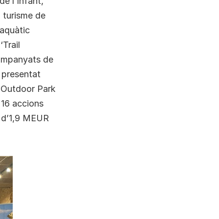
e l’Infant,
l turisme de
baquàtic
‘Trail
acompanyats de
 presentat
, Outdoor Park
 16 accions
a d’1,9 MEUR