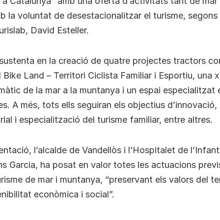
únic a Catalunya” amb una oferta d’activitats tant de ma
 la voluntat de desestacionalitzar el turisme, segons h
rislab, David Esteller.
 sustenta en la creació de quatre projectes tractors c
 Bike Land – Territori Ciclista Familiar i Esportiu, una 
àtic de la mar a la muntanya i un espai especialitzat e
es. A més, tots ells seguiran els objectius d’innovació, 
rial i especialització del turisme familiar, entre altres.
ntació, l’alcalde de Vandellòs i l’Hospitalet de l’Infant
ns Garcia, ha posat en valor totes les actuacions previ
risme de mar i muntanya, “preservant els valors del terr
nibilitat econòmica i social”.