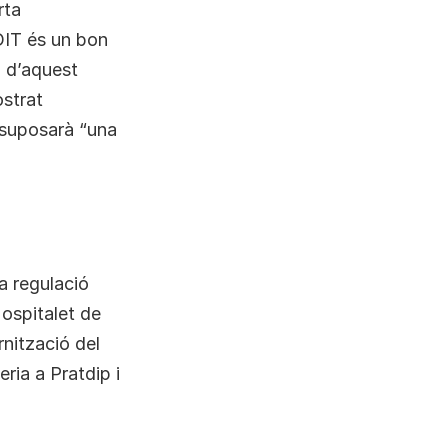
rta
DIT és un bon
a d’aquest
ostrat
 suposarà “una
la regulació
Hospitalet de
rnització del
ria a Pratdip i