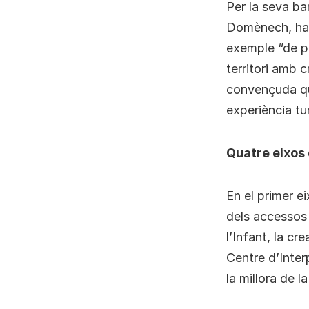
Per la seva ba
Domènech, ha a
exemple “de pr
territori amb c
convençuda que
experiència tur
Quatre eixos 
En el primer ei
dels accessos 
l’Infant, la c
Centre d’Interp
la millora de 