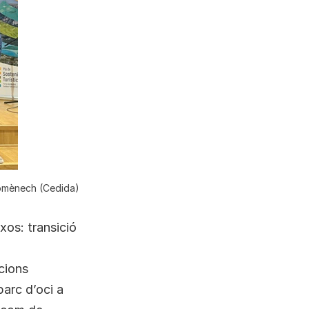
Domènech (Cedida)
xos: transició
cions
parc d’oci a