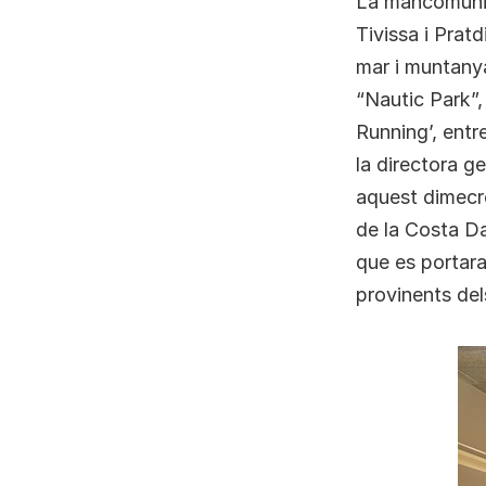
La mancomunita
Tivissa i Prat
mar i muntanya
“Nautic Park”, 
Running’, entr
la directora 
aquest dimecre
de la Costa Da
que es portara
provinents de