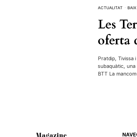
ACTUALITAT
BAI
Les Ter
oferta
Pratdip, Tivissa 
subaquàtic, una 
BTT La mancomun
NAVE