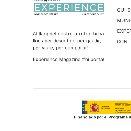
QUI 
MUNI
EXPE
Al llarg del nostre territori hi ha
llocs per descobrir, per gaudir,
CONT
per viure, per compartir!
Experience Magazine t’hi porta!
Financiado por el Programa K