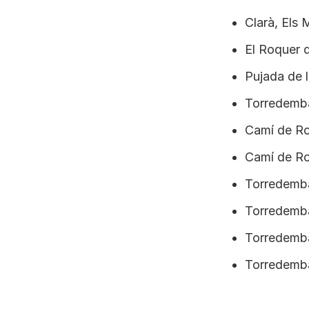
Clarà, Els 
El Roquer 
Pujada de l
Torredemba
Camí de Ro
Camí de Ro
Torredemba
Torredemba
Torredemba
Torredemba