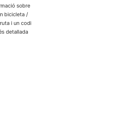
ormació sobre
n bicicleta /
ruta i un codi
és detallada