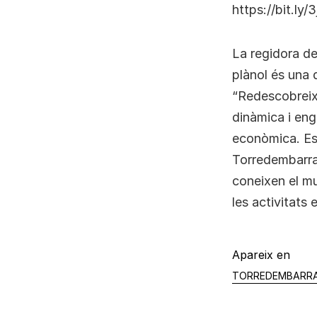
https://bit.ly
La regidora de
plànol és una 
“Redescobreix
dinàmica i engr
econòmica. Es 
Torredembarra,
coneixen el mu
les activitats 
Apareix en
TORREDEMBARR