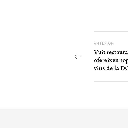
Navegac
Previous Post
ANTERIOR
Vuit restaur
ofereixen so
vins de la D