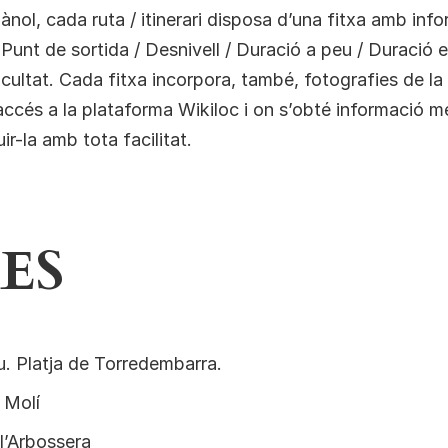
lànol, cada ruta / itinerari disposa d’una fitxa amb inf
 Punt de sortida / Desnivell / Duració a peu / Duració e
icultat. Cada fitxa incorpora, també, fotografies de la 
cés a la plataforma Wikiloc i on s’obté informació m
r-la amb tota facilitat.
ES
u. Platja de Torredembarra.
l Molí
 l’Arbossera