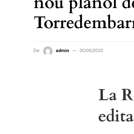
nou plànol de
Torredembar
De:
admin
30/09/2020
La R
edit