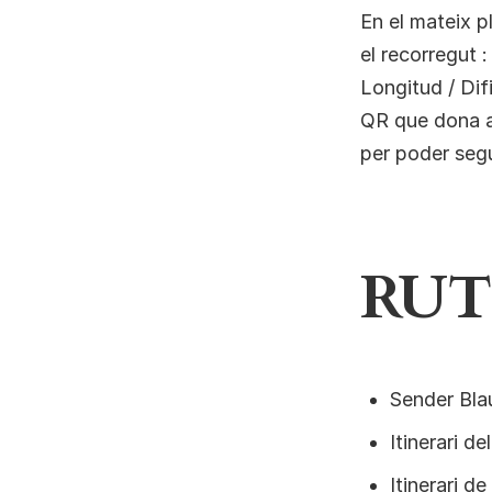
En el mateix p
el recorregut :
Longitud / Dif
QR que dona ac
per poder segui
RUT
Sender Bla
Itinerari de
Itinerari de