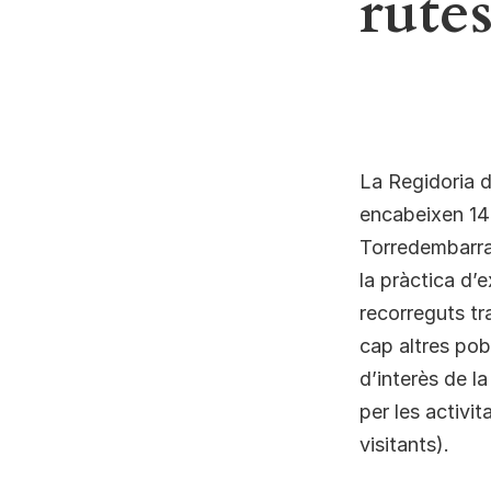
rute
La Regidoria d
encabeixen 14 
Torredembarra
la pràctica d’
recorreguts tr
cap altres pob
d’interès de la
per les activi
visitants).