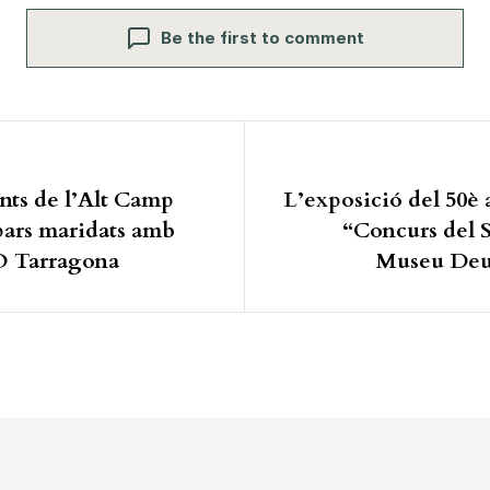
Be the first to comment
ió d'entrades
ants de l’Alt Camp
L’exposició del 50è 
pars maridats amb
“Concurs del S
O Tarragona
Museu Deu 