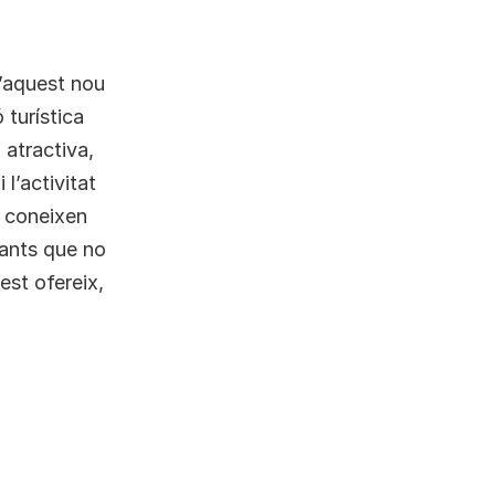
d’aquest nou
 turística
atractiva,
 l’activitat
a coneixen
tants que no
est ofereix,