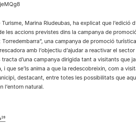
/3jeMQg8
 Turisme, Marina Riudeubas, ha explicat que l’edició 
de les accions previstes dins la campanya de promoció
 Torredembarra”, una campanya de promoció turística 
escadora amb l’objectiu d’ajudar a reactivar el sector i
tracta d’una campanya dirigida tant a visitants que j
 i que se’ls anima a que la redescobreixin, com a visi
nicipi, destacant, entre totes les possibilitats que aqu
en l’entorn natural.
28
A