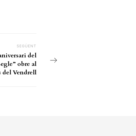
SEGÜENT
Next Post
aniversari del
egle” obre al
del Vendrell