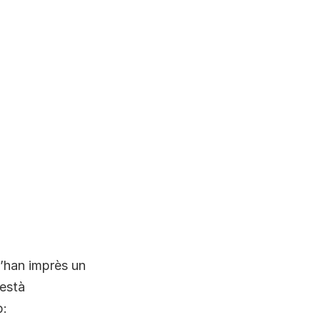
n’han imprès un
 està
b: