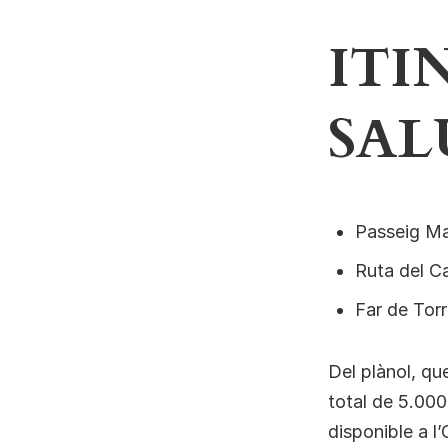
ITI
SAL
Passeig Ma
Ruta del C
Far de Tor
Del plànol, qu
total de 5.00
disponible a l