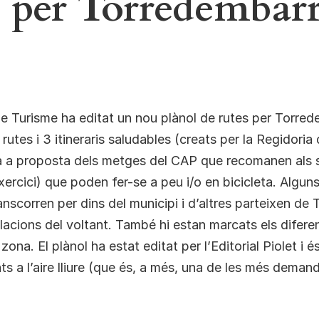
s per Torredembar
e Turisme ha editat un nou plànol de rutes per Torred
rutes i 3 itineraris saludables (creats per la Regidoria
 a proposta dels metges del CAP que recomanen als 
exercici) que poden fer-se a peu i/o en bicicleta. Algun
anscorren per dins del municipi i d’altres parteixen de
lacions del voltant. També hi estan marcats els difere
 zona. El plànol ha estat editat per l’Editorial Piolet i 
tats a l’aire lliure (que és, a més, una de les més dema