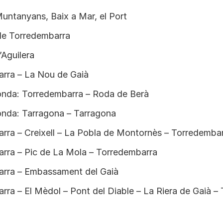
Muntanyans, Baix a Mar, el Port
de Torredembarra
’Aguilera
rra – La Nou de Gaià
nda: Torredembarra – Roda de Berà
nda: Tarragona – Tarragona
rra – Creixell – La Pobla de Montornès – Torredemba
rra – Pic de La Mola – Torredembarra
rra – Embassament del Gaià
rra – El Mèdol – Pont del Diable – La Riera de Gaià –