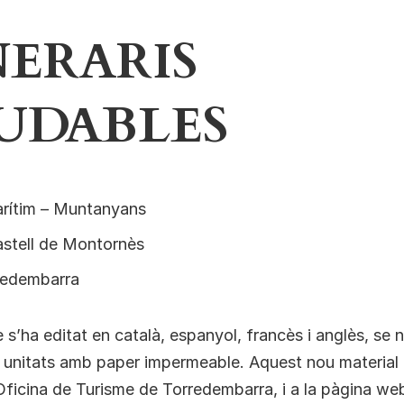
NERARIS
UDABLES
rítim – Muntanyans
astell de Montornès
redembarra
e s’ha editat en català, espanyol, francès i anglès, se 
0 unitats amb paper impermeable. Aquest nou material
’Oficina de Turisme de Torredembarra, i a la pàgina we