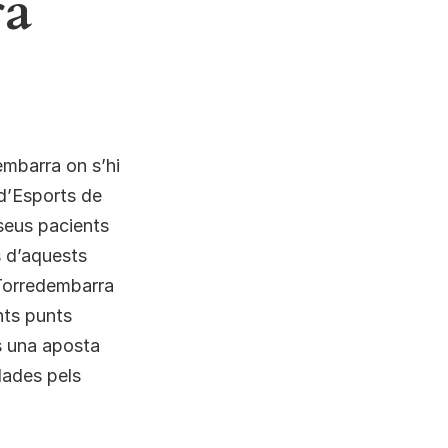
ra
embarra on s’hi
 d’Esports de
seus pacients
s d’aquests
 Torredembarra
nts punts
és una aposta
ndades pels