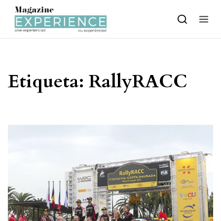
Skip to content
Etiqueta:
RallyRACC