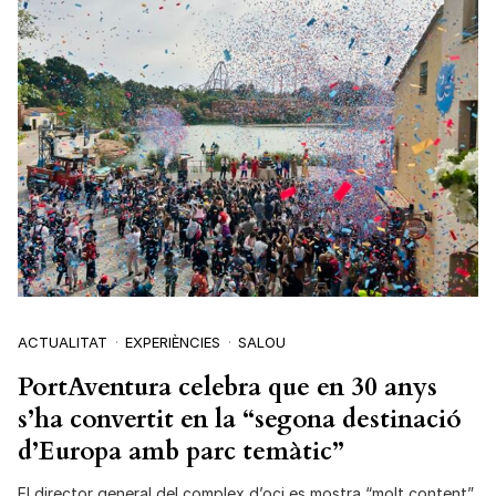
ACTUALITAT
EXPERIÈNCIES
SALOU
PortAventura celebra que en 30 anys
s’ha convertit en la “segona destinació
d’Europa amb parc temàtic”
El director general del complex d’oci es mostra “molt content”