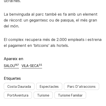
ucraïnès.
La benvinguda al parc també es fa amb un element
de rècord: un gegantesc ou de pasqua, el més gran
del món.
El complex recupera més de 2.000 empleats i estrena
el pagament en ‘bitcoins’ als hotels.
Apareix en
167
55
SALOU
VILA-SECA
Etiquetes
Costa Daurada
Espectacles
Parc D'atraccions
PortAventura
Turisme
Turisme Familiar