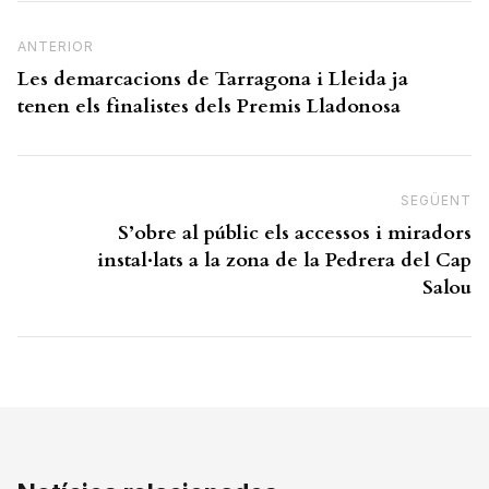
Navegació d'entrades
Previous Post
ANTERIOR
Les demarcacions de Tarragona i Lleida ja
tenen els finalistes dels Premis Lladonosa
SEGÜENT
N
S’obre al públic els accessos i miradors
instal·lats a la zona de la Pedrera del Cap
Salou