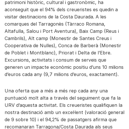
patrimoni històric, cultural i gastronòmic, ha
aconseguit que el 94% dels creueristes es quedin a
visitar destinacions de la Costa Daurada. A les
comarques del Tarragonès (Tàrraco Romana,
Altafulla, Salou i Port Aventura), Baix Camp (Reus i
Cambrils), Alt camp (Monestir de Santes Creus i
Cooperativa de Nulles), Conca de Barberà (Monestir
de Poblet i Montblanc), Priorat i Delta de l’Ebre.
Excursions, activitats i consum de serveis que
generen un impacte econòmic positiu d’uns 10 milions
d’euros cada any (9,7 milions d’euros, exactament).
Una oferta que a més a més rep cada any una
puntuació molt alta a través del seguiment que fa la
URV d’aquesta activitat. Els creueristes qualifiquen la
nostra destinació amb un excel·lent (valoració general
de 9 sobre 10) i el 94,2% de passatgers afirma que
recomanaran Tarragona/Costa Daurada als seus