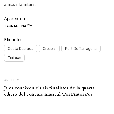
amics i familiars.
Apareix en
224
TARRAGONA
Etiquetes
Costa Daurada
Creuers
Port De Tarragona
Turisme
Navegació d'entrades
Previous Post
ANTERIOR
Ja es coneixen els sis finalistes de la quarta
edició del concurs musical ‘PortAutors/es