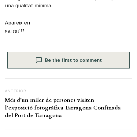
una qualitat mínima.
Apareix en
167
SALOU
Be the first to comment
Navegació d'entrades
Previous Post
ANTERIOR
Més d’un miler de persones visiten
l’exposició fotogràfica Tarragona Confinada
del Port de Tarragona