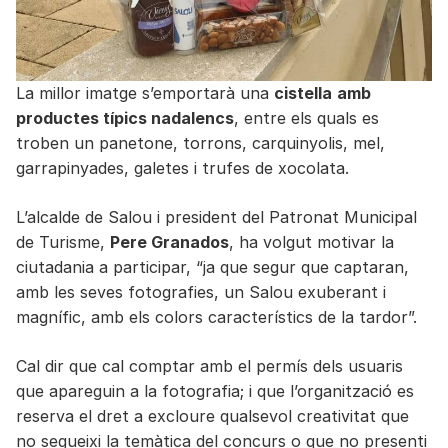
La millor imatge s’emportarà una
cistella
amb
productes típics nadalencs
, entre els quals es
troben un panetone, torrons, carquinyolis, mel,
garrapinyades, galetes i trufes de xocolata.
L’alcalde de Salou i president del Patronat Municipal
de Turisme,
Pere Granados
, ha volgut motivar la
ciutadania a participar, “ja que segur que captaran,
amb les seves fotografies, un Salou exuberant i
magnífic, amb els colors característics de la tardor”.
Cal dir que cal comptar amb el permís dels usuaris
que apareguin a la fotografia; i que l’organització es
reserva el dret a excloure qualsevol creativitat que
no segueixi la temàtica del concurs o que no presenti