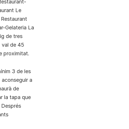
Restaurant-
aurant Le
 Restaurant
r-Gelateria La
ig de tres
n val de 45
e proximitat.
ínim 3 de les
à aconseguir a
 haurà de
r la tapa que
. Després
ants