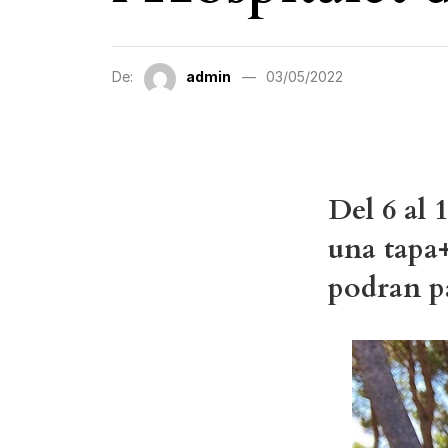
De:
admin
03/05/2022
Del 6 al 
una tapa+
podran pa