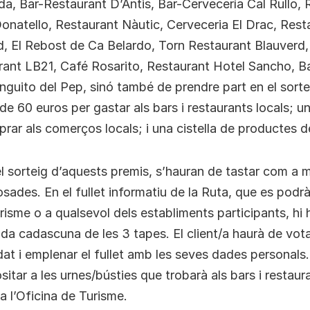
, Bar-Restaurant D’Antis, Bar-Cervecería Cal Rullo, 
onatello, Restaurant Nàutic, Cerveceria El Drac, Rest
d, El Rebost de Ca Belardo, Torn Restaurant Blauverd,
rant LB21, Café Rosarito, Restaurant Hotel Sancho, Ba
ringuito del Pep, sinó també de prendre part en el sorte
 de 60 euros per gastar als bars i restaurants locals; u
rar als comerços locals; i una cistella de productes d
el sorteig d’aquests premis, s’hauran de tastar com a m
sades. En el fullet informatiu de la Ruta, que es podr
urisme o a qualsevol dels establiments participants, hi
da cadascuna de les 3 tapes. El client/a haurà de vota
dat i emplenar el fullet amb les seves dades personals
sitar a les urnes/bústies que trobarà als bars i restaur
a l’Oficina de Turisme.