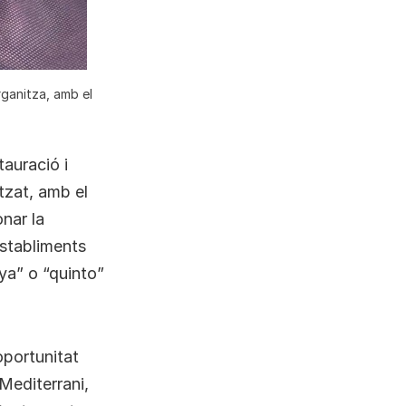
organitza, amb el
tauració i
itzat, amb el
nar la
establiments
nya” o “quinto”
oportunitat
Mediterrani,