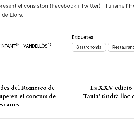
present el consistori (Facebook i Twitter) i Turisme l’H
ll de Llors.
Etiquetes
64
43
'INFANT
VANDELLÒS
Gastronomia
Restauran
ió d'entrades
ades del Romesco de
La XXV edició 
uperen el concurs de
Taula’ tindrà lloc 
scaires