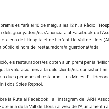
 premis es farà el 18 de maig, a les 12 h, a Ràdio l’Hosp
nom dels guanyadors/es s’anunciarà al Facebook de l’As
oteleria de l’Hospitalet de l’Infant i la Vall de Llors (A
à públic el nom del restauradora/a guardonat/ada.
ció, els restauradors/es opten a un premi per la ‘Millor
gut la valoració més alta dels clients/es, consistent e
r a dues persones al restaurant Les Moles d’Ulldecona
lin i dos Soles Repsol.
bre la Ruta al Facebook i a l’Instagram de l’ARH Asso
oteleria de la Vall de Llors i al web de l’Ajuntament i a