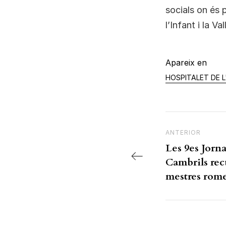
socials on és 
l’Infant i la Va
Apareix en
HOSPITALET DE L
Navegac
Previous Post
ANTERIOR
Les 9es Jorn
Cambrils rec
mestres rome