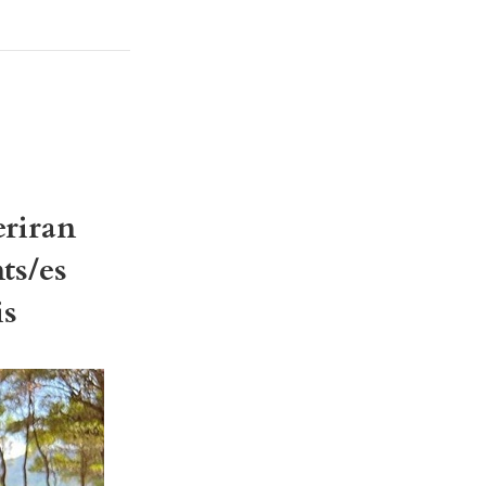
eriran
ts/es
is