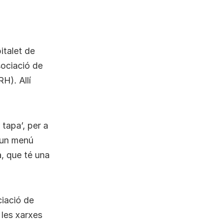
italet de
sociació de
RH). Allí
 tapa’, per a
n un menú
, que té una
ciació de
 les xarxes