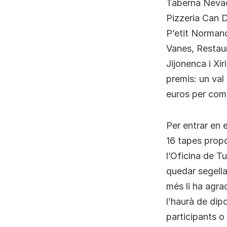
Taberna Nevada
Pizzeria Can D
P’etit Norman
Vanes, Restau
Jijonenca i Xi
premis: un val
euros per comp
Per entrar en 
16 tapes propo
l’Oficina de T
quedar segella
més li ha agra
l’haurà de dipo
participants o 