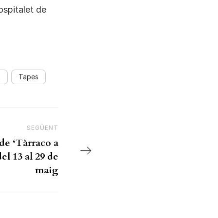
ospitalet de
t
Tapes
SEGÜENT
Next Post
de ‘Tàrraco a
del 13 al 29 de
maig