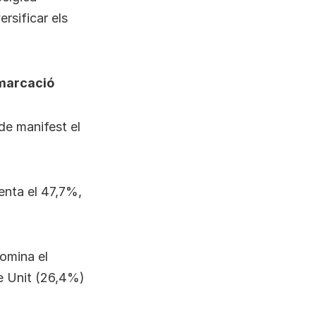
rsificar els
emarcació
de manifest el
enta el 47,7%,
domina el
ne Unit (26,4%)