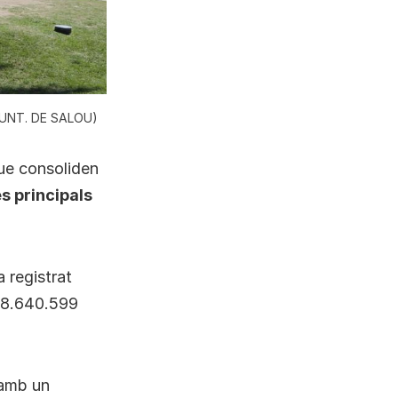
(AJUNT. DE SALOU)
que consoliden
es principals
a registrat
i 8.640.599
 amb un