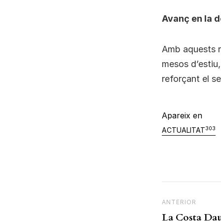
Avanç en la d
Amb aquests re
mesos d’estiu, 
reforçant el s
Apareix en
303
ACTUALITAT
Navegac
Previous Post
ANTERIOR
La Costa Da