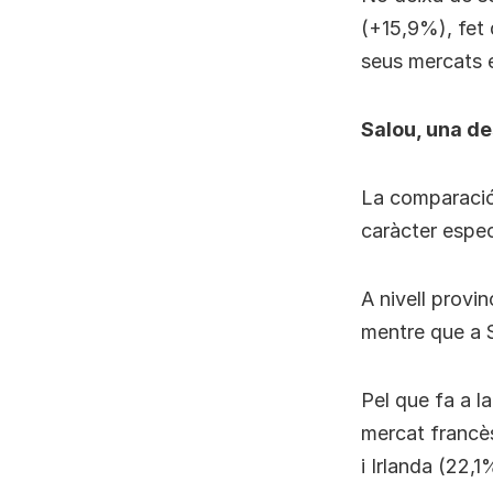
(+15,9%), fet 
seus mercats 
Salou, una de
La comparació
caràcter espec
A nivell provi
mentre que a 
Pel que fa a l
mercat francès
i Irlanda (22,1