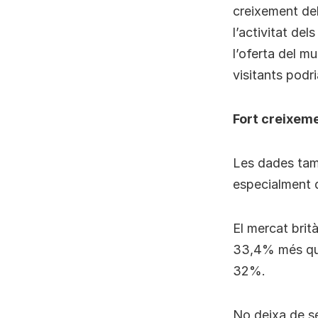
creixement de
l’activitat de
l’oferta del m
visitants podri
Fort creixem
Les dades tamb
especialment 
El mercat brit
33,4% més que 
32%.
No deixa de se