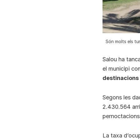
Són molts els tu
Salou ha tanca
el municipi co
destinacions 
Segons les d
2.430.564 arri
pernoctacions
La taxa d’ocup