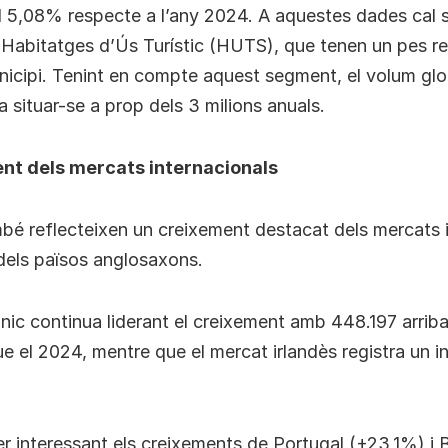
l 5,08% respecte a l’any 2024. A aquestes dades cal 
ls Habitatges d’Ús Turístic (HUTS), que tenen un pes re
unicipi. Tenint en compte aquest segment, el volum glo
a situar-se a prop dels 3 milions anuals.
ent dels mercats internacionals
é reflecteixen un creixement destacat dels mercats i
dels països anglosaxons.
ànic continua liderant el creixement amb 448.197 arrib
el 2024, mentre que el mercat irlandès registra un i
r interessant els creixements de Portugal (+23,1%) i 