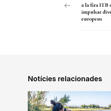
a la fira ITB
impulsar div
europeus
Notícies relacionades