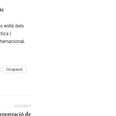
ic
s enllà dels
tica i
nternacional.
Ocupació
SEGÜENT
Next Post
erpretació de