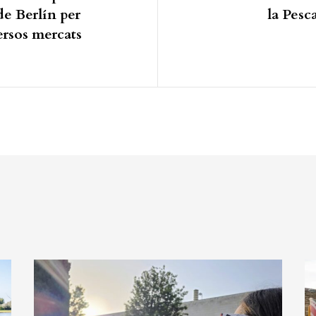
 de Berlín per
la Pesc
ersos mercats