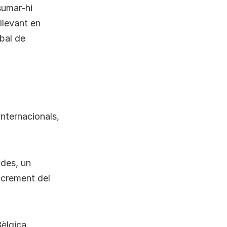
sumar-hi
llevant en
bal de
nternacionals,
ades, un
ncrement del
Bèlgica