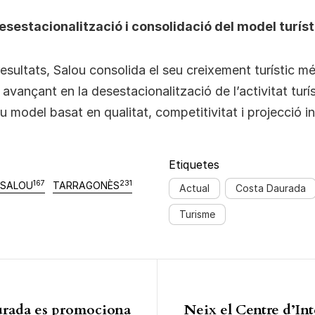
esestacionalització i consolidació del model turíst
sultats, Salou consolida el seu creixement turístic mé
avançant en la desestacionalització de l’activitat turís
eu model basat en qualitat, competitivitat i projecció i
Etiquetes
167
231
SALOU
TARRAGONÈS
Actual
Costa Daurada
Turisme
ió d'entrades
urada es promociona
Neix el Centre d’Int