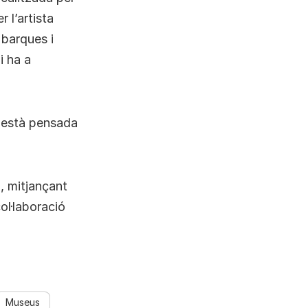
 l’artista
 barques i
i ha a
 està pensada
, mitjançant
ol·laboració
Museus