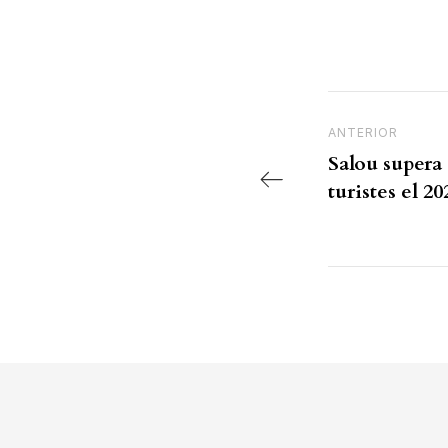
Navegac
Previous Post
ANTERIOR
Salou supera 
turistes el 20