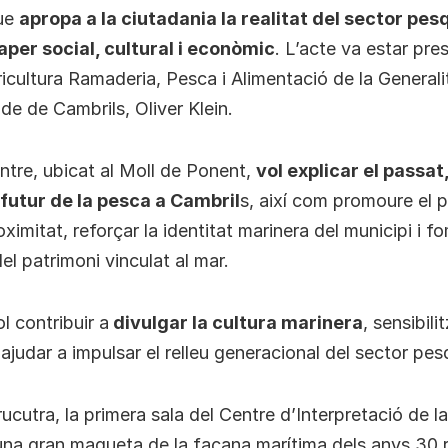
que
apropa a la ciutadania la realitat del sector pes
paper social, cultural i econòmic
. L’acte va estar pres
ricultura Ramaderia, Pesca i Alimentació de la Generali
alde de Cambrils, Oliver Klein.
tre, ubicat al Moll de Ponent,
vol explicar el passat,
 futur de la pesca a Cambril
s, així com promoure el 
ximitat, reforçar la identitat marinera del municipi i f
l patrimoni vinculat al mar.
l contribuir a
divulgar la cultura marinera
, sensibili
i ajudar a impulsar el relleu generacional del sector pes
trucutra, la primera sala del Centre d’Interpretació de 
una gran maqueta de la façana marítima dels anys 30 r