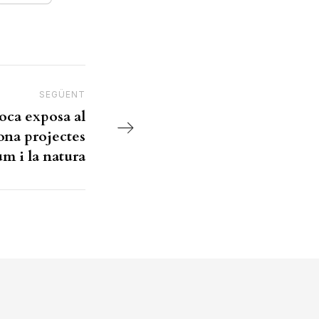
SEGÜENT
Next Post
oca exposa al
ona projectes
um i la natura