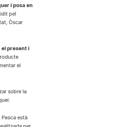
quer i posa en
idit pel
tat, Òscar
 el present i
producte
omentar el
tzar sobre la
quer.
la Pesca està
ealitzada per