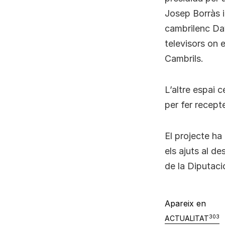
Josep Borràs i
cambrilenc Dav
televisors on 
Cambrils.
L’altre espai c
per fer recept
El projecte ha
els ajuts al d
de la Diputaci
Apareix en
303
ACTUALITAT