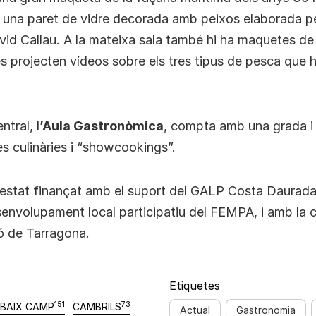
 una paret de vidre decorada amb peixos elaborada per
id Callau. A la mateixa sala també hi ha maquetes de
es projecten vídeos sobre els tres tipus de pesca que h
entral,
l’Aula Gastronòmica
, compta amb una grada i
es culinàries i “showcookings”.
 estat finançat amb el suport del GALP Costa Daurada
esenvolupament local participatiu del FEMPA, i amb la c
ó de Tarragona.
Etiquetes
151
73
BAIX CAMP
CAMBRILS
Actual
Gastronomia