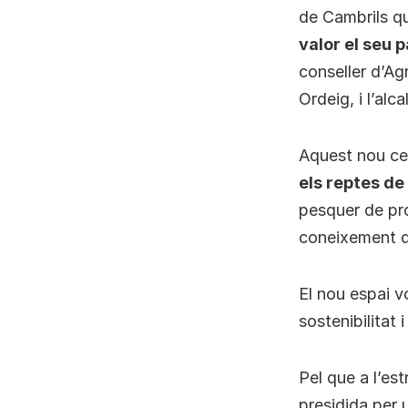
de Cambrils 
valor el seu 
conseller d’Ag
Ordeig, i l’alc
Aquest nou cen
els reptes de
pesquer de pro
coneixement de
El nou espai vo
sostenibilitat 
Pel que a l’es
presidida per 