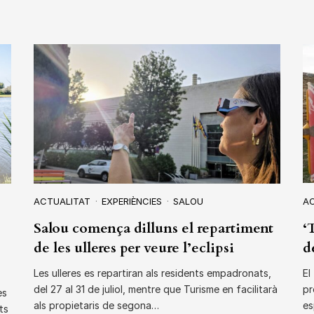
ACTUALITAT
EXPERIÈNCIES
SALOU
A
Salou comença dilluns el repartiment
‘
de les ulleres per veure l’eclipsi
d
Les ulleres es repartiran als residents empadronats,
El
del 27 al 31 de juliol, mentre que Turisme en facilitarà
pr
es
als propietaris de segona…
es
ts