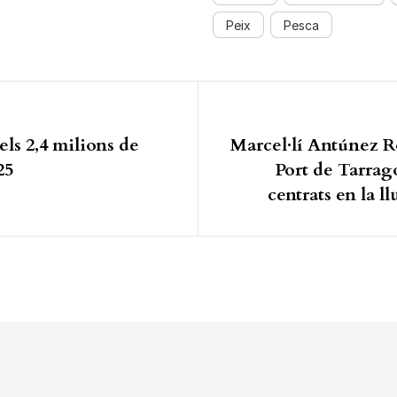
Peix
Pesca
ió d'entrades
els 2,4 milions de
Marcel·lí Antúnez R
25
Port de Tarrag
centrats en la ll