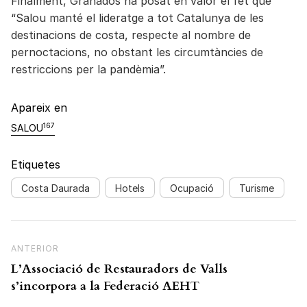
Finalment, Granados ha posat en valor el fet que
“Salou manté el lideratge a tot Catalunya de les
destinacions de costa, respecte al nombre de
pernoctacions, no obstant les circumtàncies de
restriccions per la pandèmia”.
Apareix en
167
SALOU
Etiquetes
Costa Daurada
Hotels
Ocupació
Turisme
Navegació d'entrades
Previous Post
ANTERIOR
L’Associació de Restauradors de Valls
s’incorpora a la Federació AEHT