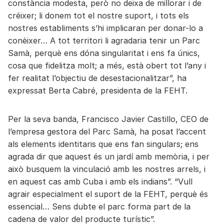
constància modesta, però no deixa de millorar i de
créixer; li donem tot el nostre suport, i tots els
nostres establiments s’hi implicaran per donar-lo a
conèixer… A tot territori li agradaria tenir un Parc
Samà, perquè ens dóna singularitat i ens fa únics,
cosa que fidelitza molt; a més, està obert tot l’any i
fer realitat l’objectiu de desestacionalitzar”, ha
expressat Berta Cabré, presidenta de la FEHT.
Per la seva banda, Francisco Javier Castillo, CEO de
l’empresa gestora del Parc Samà, ha posat l’accent
als elements identitaris que ens fan singulars; ens
agrada dir que aquest és un jardí amb memòria, i per
això busquem la vinculació amb les nostres arrels, i
en aquest cas amb Cuba i amb els indians”. “Vull
agrair especialment el suport de la FEHT, perquè és
essencial… Sens dubte el parc forma part de la
cadena de valor del producte turístic”.