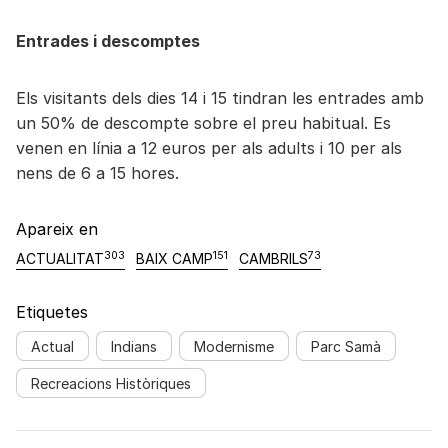
Entrades i descomptes
Els visitants dels dies 14 i 15 tindran les entrades amb
un 50% de descompte sobre el preu habitual. Es
venen en línia a 12 euros per als adults i 10 per als
nens de 6 a 15 hores.
Apareix en
303
151
73
ACTUALITAT
BAIX CAMP
CAMBRILS
Etiquetes
Actual
Indians
Modernisme
Parc Samà
Recreacions Històriques
Navegació d'entrades