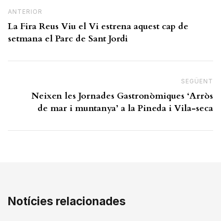
Previous Post
ANTERIOR
La Fira Reus Viu el Vi estrena aquest cap de
setmana el Parc de Sant Jordi
SEGÜENT
N
Neixen les Jornades Gastronòmiques ‘Arròs
de mar i muntanya’ a la Pineda i Vila-seca
Notícies relacionades