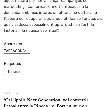
aquest acord permetrà llançar campanyes de
màrqueting i comunicació molt enfocades a la
demanda amb més interès en el turisme cultural, a
l’espera de recuperar poc a poc el flux de turistes als
quals sedueix especialment aprofundir en l’art, la
història, i la riquesa espiritual”.
Apareix en
224
TARRAGONA
Etiquetes
Turisme
Navegació d'entrades
Previous Post
ANTERIOR
‘Cal·lípolis Next Generation’ vol convertir
l’espai entre la Pineda i el Port en un nou