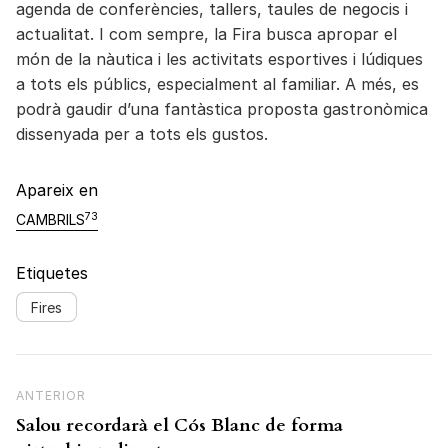
agenda de conferències, tallers, taules de negocis i
actualitat. I com sempre, la Fira busca apropar el
món de la nàutica i les activitats esportives i lúdiques
a tots els públics, especialment al familiar. A més, es
podrà gaudir d’una fantàstica proposta gastronòmica
dissenyada per a tots els gustos.
Apareix en
73
CAMBRILS
Etiquetes
Fires
Navegació d'entrades
Previous Post
ANTERIOR
Salou recordarà el Cós Blanc de forma