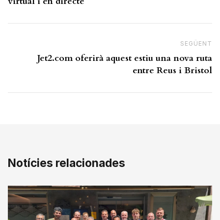
virtual i en directe
SEGÜENT
N
Jet2.com oferirà aquest estiu una nova ruta
entre Reus i Bristol
Notícies relacionades