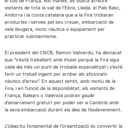
el sud de França. Així mateix, es busca atreure
visitants de tota la vall de l’Ebre, Lleida, el País Basc,
Andorra i la costa catalana que a la Fira trobaran
productes i serveis pel seu creuer, embarcació de
vela lleugera, moto nàutica o equipament per
practicar submarinisme.
El president del CNCB, Ramon Vallverdú, ha destacat
que “s’està treballant amb il·lusió perquè la Fira sigui
cada dia més un punt de trobada especialitzat i s’està
fent un treball ingent per arribar als aficionats
nàutics d’arreu”. En aquest sentit, amb motiu de la
Fira, i en funció de la disponibilitat, els visitants de
França, Balears o València podran gaudir
d’amarrament gratuït per poder ser a Cambrils amb
la seva embarcació durant els dies de l’esdeveniment.
L’objectiu fonamental de l’organització és convertir la