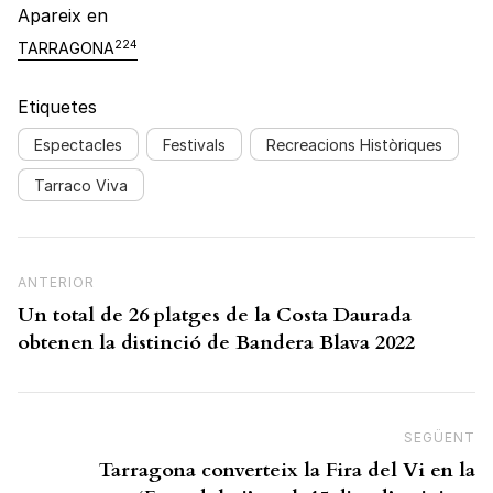
Apareix en
224
TARRAGONA
Etiquetes
Espectacles
Festivals
Recreacions Històriques
Tarraco Viva
Navegació d'entrades
Previous Post
ANTERIOR
Un total de 26 platges de la Costa Daurada
obtenen la distinció de Bandera Blava 2022
SEGÜENT
N
Tarragona converteix la Fira del Vi en la