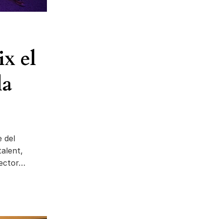
ix el
la
 del
talent,
 sector…