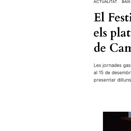
ACTUALITAT
BAI
El Fes
els pla
de Camb
Les jornades gas
al 15 de desembre
presentar dillun