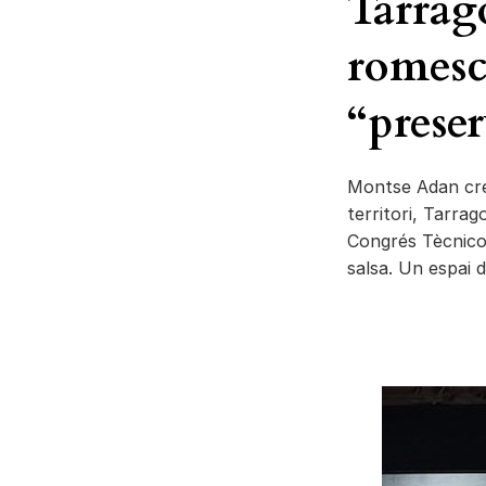
Tarrago
romesc
“preser
Montse Adan creu
territori, Tarrag
Congrés Tècnico
salsa. Un espai 