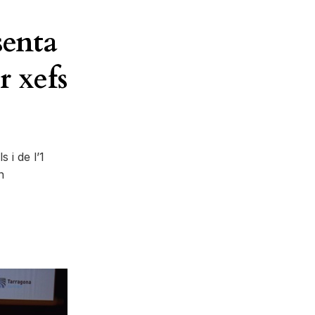
senta
r xefs
 i de l’1
n