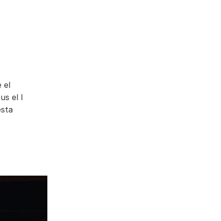
 el
us el I
esta