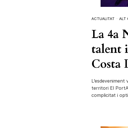
ACTUALITAT
ALT
La 4a N
talent 
Costa 
L’esdeveniment v
territori El Por
complicitat i opt