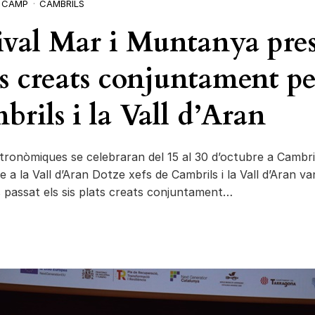
X CAMP
CAMBRILS
tival Mar i Muntanya pre
ts creats conjuntament pe
rils i la Vall d’Aran
tronòmiques se celebraran del 15 al 30 d’octubre a Cambrils
 a la Vall d’Aran Dotze xefs de Cambrils i la Vall d’Aran va
s passat els sis plats creats conjuntament…