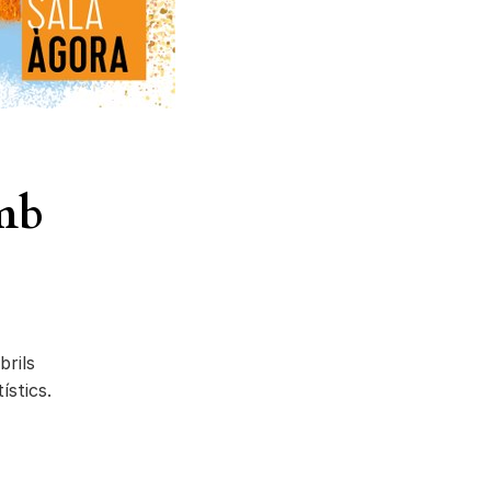
amb
brils
ístics.