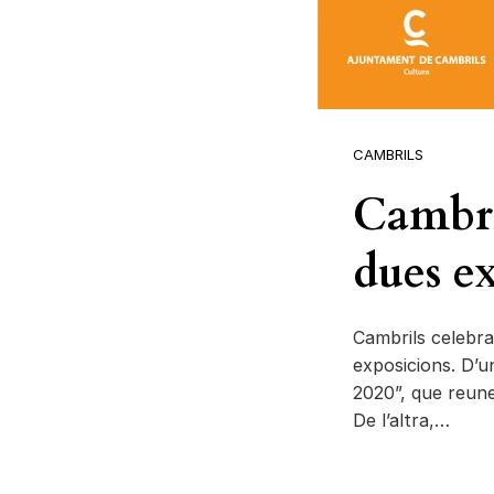
CAMBRILS
Cambril
dues e
Cambrils celebra
exposicions. D’u
2020”, que reune
De l’altra,…