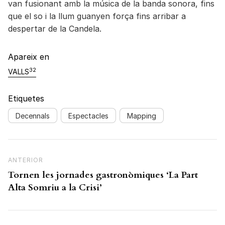
van fusionant amb la música de la banda sonora, fins
que el so i la llum guanyen força fins arribar a
despertar de la Candela.
Apareix en
32
VALLS
Etiquetes
Decennals
Espectacles
Mapping
Navegació d'entrades
Previous Post
ANTERIOR
Tornen les jornades gastronòmiques ‘La Part
Alta Somriu a la Crisi’