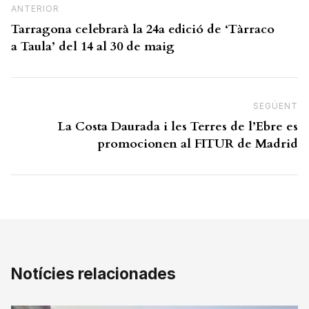
Previous Post
ANTERIOR
Tarragona celebrarà la 24a edició de ‘Tàrraco
a Taula’ del 14 al 30 de maig
SEGÜENT
N
La Costa Daurada i les Terres de l’Ebre es
promocionen al FITUR de Madrid
Notícies relacionades