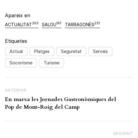
Apareix en
303
167
231
ACTUALITAT
SALOU
TARRAGONÈS
Etiquetes
Actual
Platges
Seguretat
Serveis
Socorrisme
Turisme
Navegació d'entrades
Previous Post
ANTERIOR
En marxa les Jornades Gastronòmiques del
Pop de Mont-Roig del Camp
SEGÜENT
N