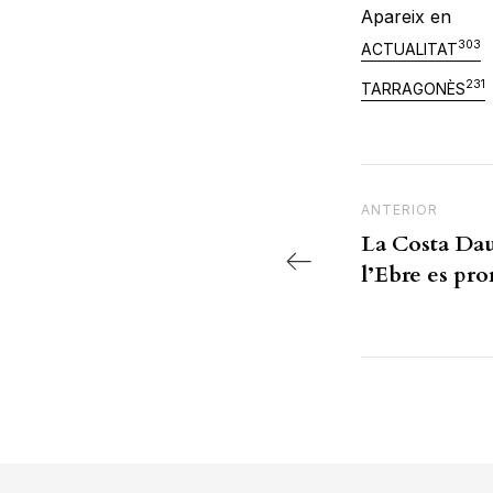
Apareix en
303
ACTUALITAT
231
TARRAGONÈS
Navegac
Previous Post
ANTERIOR
La Costa Daur
l’Ebre es p