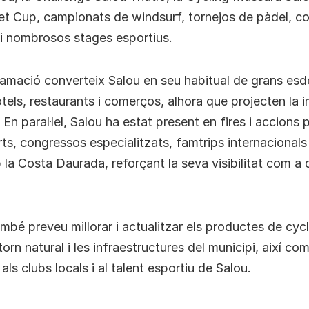
t Cup, campionats de windsurf, tornejos de pàdel, c
 i nombrosos stages esportius.
amació converteix Salou en seu habitual de grans es
els, restaurants i comerços, alhora que projecten la 
 En paral·lel, Salou ha estat present en fires i accions
ts, congressos especialitzats, famtrips internacionals i
la Costa Daurada, reforçant la seva visibilitat com a 
ambé preveu millorar i actualitzar els productes de cycl
torn natural i les infraestructures del municipi, així co
ls clubs locals i al talent esportiu de Salou.