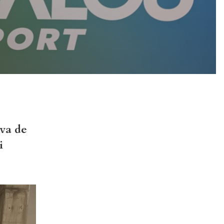
iva de
i