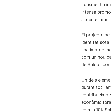
Turisme, ha i
intensa promoc
situen el munic
El projecte ne
identitat sota
una imatge mo
com un nou can
de Salou i con
Un dels element
durant tot l’a
contribueix de
econòmic fora 
com la 10K Sal