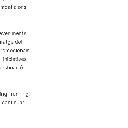
ompeticions
deveniments
imatge del
 promocionals
 iniciatives
destinació
ing i running,
m continuar