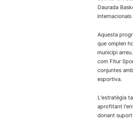
Daurada Baske
internacionals
Aquesta progr
que omplen hot
municipi arreu.
com Fitur Spor
conjuntes amb 
esportiva.
L’estratègia t
aprofitant l’en
donant suport a