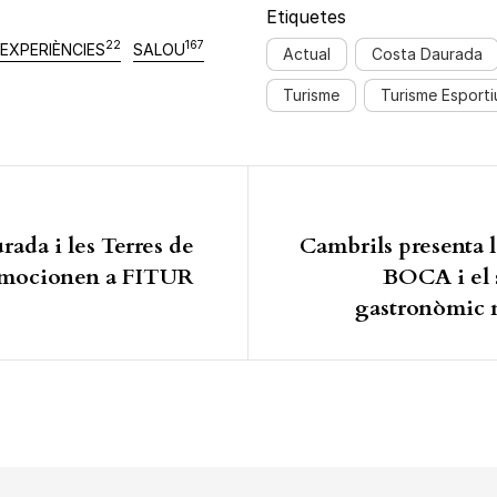
Etiquetes
22
167
EXPERIÈNCIES
SALOU
Actual
Costa Daurada
Turisme
Turisme Esporti
ió d'entrades
ada i les Terres de
Cambrils presenta 
romocionen a FITUR
BOCA i el 
gastronòmic 