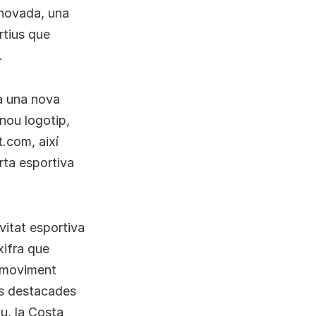
enovada, una
rtius que
.
ta una nova
nou logotip,
.com, així
rta esportiva
vitat esportiva
xifra que
a moviment
es destacades
u, la Costa