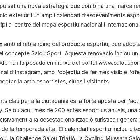
mpulsat una nova estratègia que combina una marca r
ió exterior i un ampli calendari d’esdeveniments espo
ipi al centre del mapa esportiu nacional i internacional
ix amb el rebranding del producte esportiu, que adop
 el concepte Salou Sport. Aquesta renovació inclou un 
derna i la posada en marxa del portal www.salousport
al d’Instagram, amb l’objectiu de fer més visible l’ofe
nectar-la amb esportistes, clubs i visitants.
s clau per a la ciutadania és la forta aposta per l’acti
ny. Salou acull més de 200 actes esportius anuals, una 
cisivament a la desestacionalització turística i gener
de la temporada alta. El calendari esportiu inclou cit
ou, la Challenge Salou Triatló, la Cycling Mussara Salo