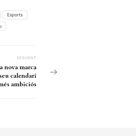
Esports
u
SEGÜENT
Next Post
la nova marca
seu calendari
més ambiciós