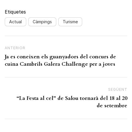
Etiquetes
Actual
Càmpings
Turisme
Navegació d'entrades
Previous Post
ANTERIOR
Ja es coneixen els guanyadors del concurs de
cuina Cambrils Galera Challenge per a joves
SEGÜENT
N
“La Festa al cel” de Salou tornarà del 18 al 20
de setembre