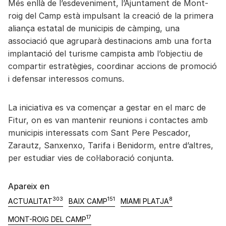
Més enllà de l’esdeveniment, l’Ajuntament de Mont-
roig del Camp està impulsant la creació de la primera
aliança estatal de municipis de càmping, una
associació que agruparà destinacions amb una forta
implantació del turisme campista amb l’objectiu de
compartir estratègies, coordinar accions de promoció
i defensar interessos comuns.
La iniciativa es va començar a gestar en el marc de
Fitur, on es van mantenir reunions i contactes amb
municipis interessats com Sant Pere Pescador,
Zarautz, Sanxenxo, Tarifa i Benidorm, entre d’altres,
per estudiar vies de col·laboració conjunta.
Apareix en
303
151
8
ACTUALITAT
BAIX CAMP
MIAMI PLATJA
17
MONT-ROIG DEL CAMP