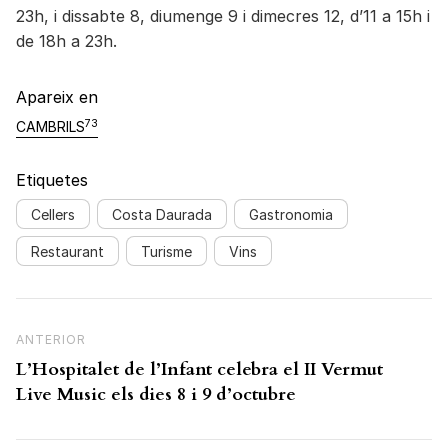
23h, i dissabte 8, diumenge 9 i dimecres 12, d’11 a 15h i
de 18h a 23h.
Apareix en
73
CAMBRILS
Etiquetes
Cellers
Costa Daurada
Gastronomia
Restaurant
Turisme
Vins
Navegació d'entrades
Previous Post
ANTERIOR
L’Hospitalet de l’Infant celebra el II Vermut
Live Music els dies 8 i 9 d’octubre