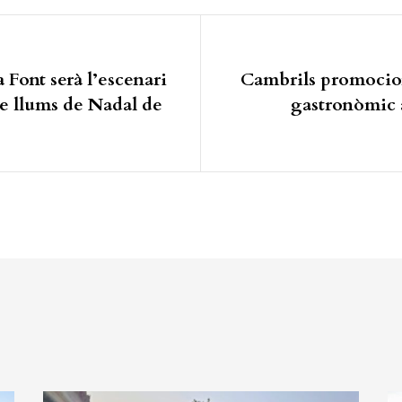
ió d'entrades
a Font serà l’escenari
Cambrils promocion
de llums de Nadal de
gastronòmic 