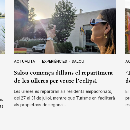
ACTUALITAT
EXPERIÈNCIES
SALOU
A
Salou comença dilluns el repartiment
‘
de les ulleres per veure l’eclipsi
d
Les ulleres es repartiran als residents empadronats,
El
del 27 al 31 de juliol, mentre que Turisme en facilitarà
pr
es
als propietaris de segona…
es
ts