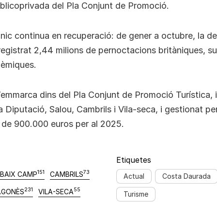
blicoprivada del Pla Conjunt de Promoció.
ànic continua en recuperació: de gener a octubre, la 
egistrat 2,44 milions de pernoctacions britàniques, su
dèmiques.
emmarca dins del Pla Conjunt de Promoció Turística, 
a Diputació, Salou, Cambrils i Vila-seca, i gestionat p
 de 900.000 euros per al 2025.
Etiquetes
151
73
BAIX CAMP
CAMBRILS
Actual
Costa Daurada
231
55
AGONÈS
VILA-SECA
Turisme