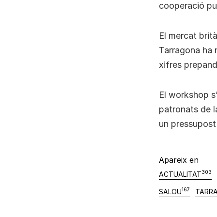
cooperació pu
El mercat brit
Tarragona ha r
xifres prepan
El workshop s’
patronats de l
un pressupost
Apareix en
303
ACTUALITAT
167
SALOU
TARR