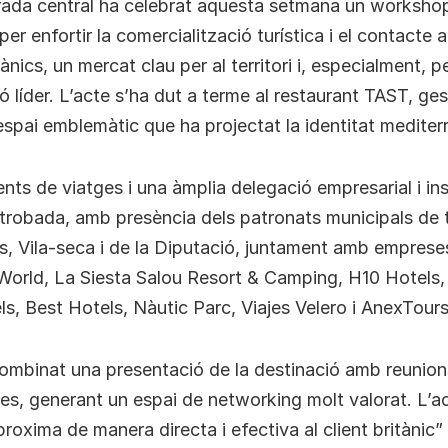
ada central ha celebrat aquesta setmana un workshop
er enfortir la comercialització turística i el contacte
ànics, un mercat clau per al territori i, especialment, pe
ó líder. L’acte s’ha dut a terme al restaurant TAST, ge
espai emblemàtic que ha projectat la identitat mediterr
ts de viatges i una àmplia delegació empresarial i ins
a trobada, amb presència dels patronats municipals de 
s, Vila-seca i de la Diputació, juntament amb empres
World, La Siesta Salou Resort & Camping, H10 Hotels
ls, Best Hotels, Nàutic Parc, Viajes Velero i AnexTours
combinat una presentació de la destinació amb reunion
des, generant un espai de networking molt valorat. L’ac
oxima de manera directa i efectiva al client britànic” i