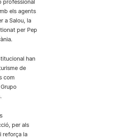
 professional
 amb els agents
r a Salou, la
stionat per Pep
ània.
titucional han
turisme de
es com
, Grupo
.
s
ció, per als
 reforça la