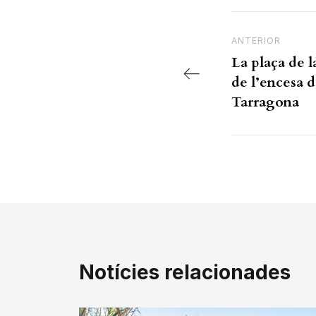
Navegac
Previous Post
ANTERIOR
La plaça de l
de l’encesa 
Tarragona
Notícies relacionades