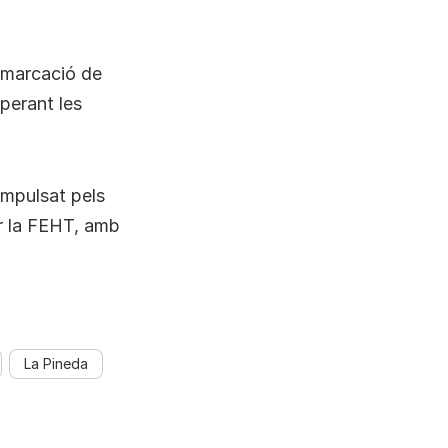
demarcació de
perant les
impulsat pels
er la FEHT, amb
La Pineda