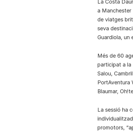
La Costa Daur
a Manchester p
de viatges brit
seva destinaci
Guardiola, un 
Més de 60 agen
participat a l
Salou, Cambril
PortAventura 
Blaumar, Oh!te
La sessió ha 
individualitza
promotors, “apr