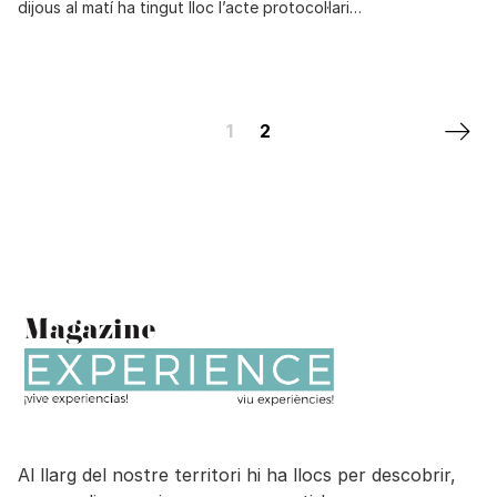
dijous al matí ha tingut lloc l’acte protocol·lari…
Posts navigation
Next 
1
2
Al llarg del nostre territori hi ha llocs per descobrir,