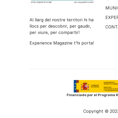
MUNI
EXPE
Al llarg del nostre territori hi ha
llocs per descobrir, per gaudir,
CONT
per viure, per compartir!
Experience Magazine t’hi porta!
Financiado por el Programa K
Copyright © 2023