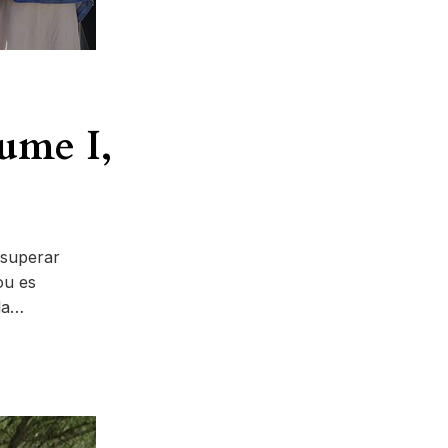
aume I,
 superar
ou es
 la…