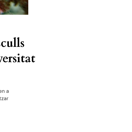
culls
versitat
en a
itzar