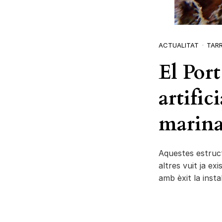
ACTUALITAT
TAR
El Port
artific
marin
Aquestes estruct
altres vuit ja exi
amb èxit la insta