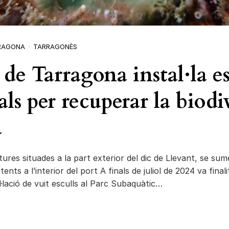
RAGONA
TARRAGONÈS
 de Tarragona instal·la es
ials per recuperar la biodi
a
ures situades a la part exterior del dic de Llevant, se sum
stents a l’interior del port A finals de juliol de 2024 va final
l·lació de vuit esculls al Parc Subaquàtic…