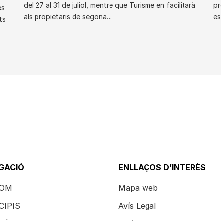
del 27 al 31 de juliol, mentre que Turisme en facilitarà
pr
es
als propietaris de segona…
es
ts
GACIÓ
ENLLAÇOS D’INTERÈS
SOM
Mapa web
CIPIS
Avís Legal