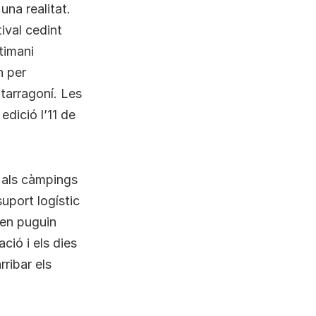
una realitat.
ival cedint
timani
n per
 tarragoní. Les
edició l’11 de
s als càmpings
uport logístic
llen puguin
ció i els dies
ribar els