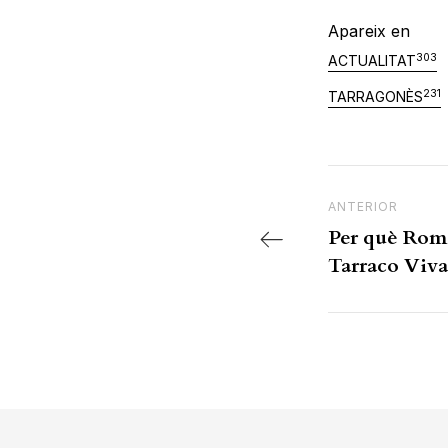
Apareix en
303
ACTUALITAT
231
TARRAGONÈS
Navegac
Previous Post
ANTERIOR
Per què Roma?
Tarraco Viva