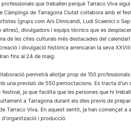
 professionals que treballen perquè Tarraco Viva sigui 
e Càmpings de Tarragona Ciutat col·labora amb el fest
artistes (grups com Ars Dimicandi, Ludi Scaenici o Sep
e altres), divulgadors i equips tècnics que es desplace
una de les cites culturals més destacades del calendari
reació i divulgació històrica arrencaran la seva XXVIII 
dran fins al 24 de maig.
l·laboració permetrà allotjar prop de 150 professional
amb una previsió de 550 pernoctacions. Es tracta d’un s
l festival, ja que facilita que les persones que hi treba
atuïtament a Tarragona durant els dies previs de prepara
de Tarraco Viva. En aquest sentit, ja han començat a ar
 d’organització i producció.