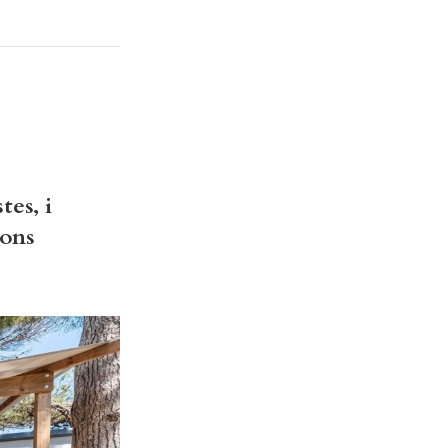
tes, i
ions