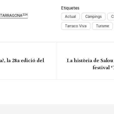
Etiquetes
224
TARRAGONA
Actual
Càmpings
C
Tarraco Viva
Turisme
ió d'entrades
, la 28a edició del
La història de Salou
festival 