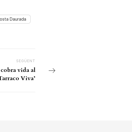
osta Daurada
SEGÜENT
Next Post
 cobra vida al
‘Tarraco Viva’